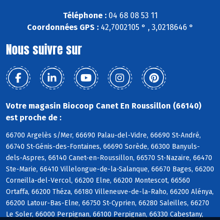
Téléphone :
04 68 08 53 11
Coordonnées GPS :
42,7002105 ° , 3,0218646 °
Nous suivre sur
Votre magasin Biocoop Canet En Roussillon (66140)
est proche de :
66700 Argelès s/Mer, 66690 Palau-del-Vidre, 66690 St-André,
66740 St-Génis-des-Fontaines, 66690 Sorède, 66300 Banyuls-
dels-Aspres, 66140 Canet-en-Roussillon, 66570 St-Nazaire, 66470
Ste-Marie, 66410 Villelongue-de-la-Salanque, 66670 Bages, 66200
Corneilla-del-Vercol, 66200 Elne, 66200 Montescot, 66560
Ortaffa, 66200 Théza, 66180 Villeneuve-de-la-Raho, 66200 Alénya,
66200 Latour-Bas-Elne, 66750 St-Cyprien, 66280 Saleilles, 66270
Le Soler, 66000 Perpignan, 66100 Perpignan, 66330 Cabestany,