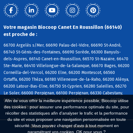
Votre magasin Biocoop Canet En Roussillon (66140)
est proche de :
66700 Argelès s/Mer, 66690 Palau-del-Vidre, 66690 St-André,
66740 St-Génis-des-Fontaines, 66690 Sorède, 66300 Banyuls-
dels-Aspres, 66140 Canet-en-Roussillon, 66570 St-Nazaire, 66470
Ste-Marie, 66410 Villelongue-de-la-Salanque, 66670 Bages, 66200
Corneilla-del-Vercol, 66200 Elne, 66200 Montescot, 66560
Ortaffa, 66200 Théza, 66180 Villeneuve-de-la-Raho, 66200 Alénya,
66200 Latour-Bas-Elne, 66750 St-Cyprien, 66280 Saleilles, 66270
Le Soler, 66000 Perpignan, 66100 Perpignan, 66330 Cabestany,
66430 Bompas, 66600 Espira-de-l, 66600 Peyrestortes, 66380
Afin de vous offrir la meilleure expérience possible, Biocoop utilise
Pia, 66600 Rivesaltes
des cookies : pour assurer une performance optimale du site, pour
récolter des statistiques afin d'analyser le trafic et la performance
du site et vous proposer une navigation personnalisée en toute
sécurité. Vous pouvez changer d'avis à tout moment en
Biocoop.fr
Le réseau Biocoop
paramétrant vos cookies. OK pour vous ?