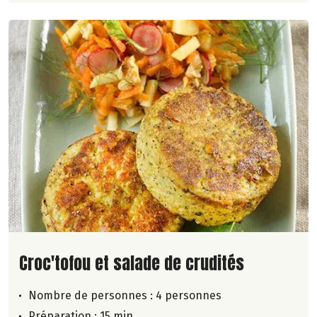
Lire la suite de la recette
Croc'tofou et salade de crudités
Nombre de personnes :
4 personnes
Préparation : 15 min