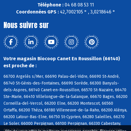
Téléphone :
04 68 08 53 11
Coordonnées GPS :
42,7002105 ° , 3,0218646 °
Nous suivre sur
Votre magasin Biocoop Canet En Roussillon (66140)
est proche de :
66700 Argelès s/Mer, 66690 Palau-del-Vidre, 66690 St-André,
66740 St-Génis-des-Fontaines, 66690 Sorède, 66300 Banyuls-
dels-Aspres, 66140 Canet-en-Roussillon, 66570 St-Nazaire, 66470
Ste-Marie, 66410 Villelongue-de-la-Salanque, 66670 Bages, 66200
Corneilla-del-Vercol, 66200 Elne, 66200 Montescot, 66560
Ortaffa, 66200 Théza, 66180 Villeneuve-de-la-Raho, 66200 Alénya,
66200 Latour-Bas-Elne, 66750 St-Cyprien, 66280 Saleilles, 66270
Le Soler, 66000 Perpignan, 66100 Perpignan, 66330 Cabestany,
66430 Bompas, 66600 Espira-de-l, 66600 Peyrestortes, 66380