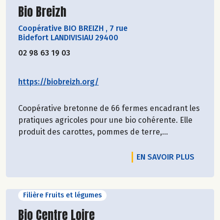
Découvrir le producteur
Bio Breizh
Coopérative BIO BREIZH
,
7 rue
Bidefort LANDIVISIAU 29400
02 98 63 19 03
https://biobreizh.org/
Coopérative bretonne de 66 fermes encadrant les
pratiques agricoles pour une bio cohérente. Elle
produit des carottes, pommes de terre,...
EN SAVOIR PLUS
Filière Fruits et légumes
Découvrir le producteur
Bio Centre Loire