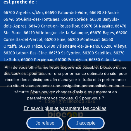
est proche de :
66700 Argelès s/Mer, 66690 Palau-del-Vidre, 66690 St-André,
66740 St-Génis-des-Fontaines, 66690 Sorède, 66300 Banyuls-
dels-Aspres, 66140 Canet-en-Roussillon, 66570 St-Nazaire, 66470
Ste-Marie, 66410 Villelongue-de-la-Salanque, 66670 Bages, 66200
Corneilla-del-Vercol, 66200 Elne, 66200 Montescot, 66560
Ortaffa, 66200 Théza, 66180 Villeneuve-de-la-Raho, 66200 Alénya,
66200 Latour-Bas-Elne, 66750 St-Cyprien, 66280 Saleilles, 66270
Le Soler, 66000 Perpignan, 66100 Perpignan, 66330 Cabestany,
66430 Bompas, 66600 Espira-de-l, 66600 Peyrestortes, 66380
Afin de vous offrir la meilleure expérience possible, Biocoop utilise
Pia, 66600 Rivesaltes
des cookies : pour assurer une performance optimale du site, pour
récolter des statistiques afin d'analyser le trafic et la performance
du site et vous proposer une navigation personnalisée en toute
sécurité. Vous pouvez changer d'avis à tout moment en
Biocoop.fr
Le réseau Biocoop
paramétrant vos cookies. OK pour vous ?
Copyright Biocoop 2026
En savoir plus et paramétrer les cookies
Je refuse
J'accepte
Réalisé par