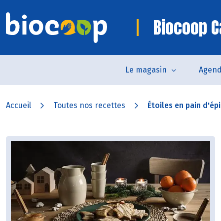
Biocoop C
Le magasin
Agen
Accueil
Toutes nos recettes
Étoiles en pain d'épi