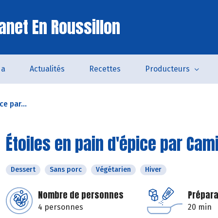
anet En Roussillon
da
Actualités
Recettes
Producteurs
ce par...
Étoiles en pain d'épice par Cami
Dessert
Sans porc
Végétarien
Hiver
Nombre de personnes
Prépara
4 personnes
20 min