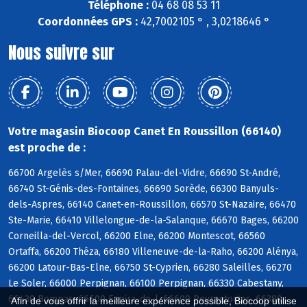
Téléphone :
04 68 08 53 11
Coordonnées GPS :
42,7002105 ° , 3,0218646 °
Nous suivre sur
Votre magasin Biocoop Canet En Roussillon (66140)
est proche de :
66700 Argelès s/Mer, 66690 Palau-del-Vidre, 66690 St-André,
66740 St-Génis-des-Fontaines, 66690 Sorède, 66300 Banyuls-
dels-Aspres, 66140 Canet-en-Roussillon, 66570 St-Nazaire, 66470
Ste-Marie, 66410 Villelongue-de-la-Salanque, 66670 Bages, 66200
Corneilla-del-Vercol, 66200 Elne, 66200 Montescot, 66560
Ortaffa, 66200 Théza, 66180 Villeneuve-de-la-Raho, 66200 Alénya,
66200 Latour-Bas-Elne, 66750 St-Cyprien, 66280 Saleilles, 66270
Le Soler, 66000 Perpignan, 66100 Perpignan, 66330 Cabestany,
66430 Bompas, 66600 Espira-de-l, 66600 Peyrestortes, 66380
Afin de vous offrir la meilleure expérience possible, Biocoop utilise