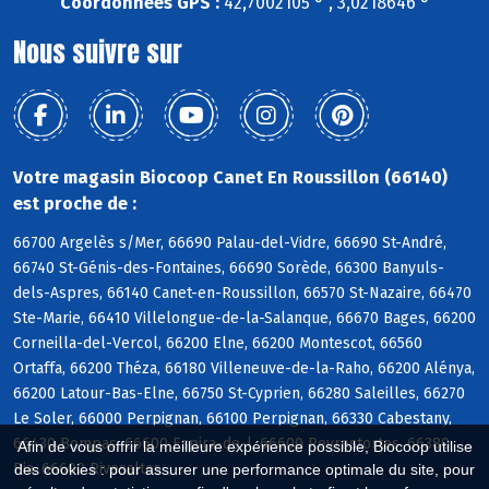
Coordonnées GPS :
42,7002105 ° , 3,0218646 °
Nous suivre sur
Votre magasin Biocoop Canet En Roussillon (66140)
est proche de :
66700 Argelès s/Mer, 66690 Palau-del-Vidre, 66690 St-André,
66740 St-Génis-des-Fontaines, 66690 Sorède, 66300 Banyuls-
dels-Aspres, 66140 Canet-en-Roussillon, 66570 St-Nazaire, 66470
Ste-Marie, 66410 Villelongue-de-la-Salanque, 66670 Bages, 66200
Corneilla-del-Vercol, 66200 Elne, 66200 Montescot, 66560
Ortaffa, 66200 Théza, 66180 Villeneuve-de-la-Raho, 66200 Alénya,
66200 Latour-Bas-Elne, 66750 St-Cyprien, 66280 Saleilles, 66270
Le Soler, 66000 Perpignan, 66100 Perpignan, 66330 Cabestany,
66430 Bompas, 66600 Espira-de-l, 66600 Peyrestortes, 66380
Afin de vous offrir la meilleure expérience possible, Biocoop utilise
Pia, 66600 Rivesaltes
des cookies : pour assurer une performance optimale du site, pour