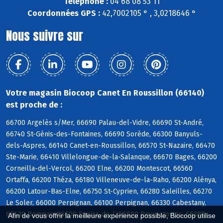
Téléphone :
04 68 08 53 11
Coordonnées GPS :
42,7002105 ° , 3,0218646 °
Nous suivre sur
Votre magasin Biocoop Canet En Roussillon (66140)
est proche de :
66700 Argelès s/Mer, 66690 Palau-del-Vidre, 66690 St-André,
66740 St-Génis-des-Fontaines, 66690 Sorède, 66300 Banyuls-
dels-Aspres, 66140 Canet-en-Roussillon, 66570 St-Nazaire, 66470
Ste-Marie, 66410 Villelongue-de-la-Salanque, 66670 Bages, 66200
Corneilla-del-Vercol, 66200 Elne, 66200 Montescot, 66560
Ortaffa, 66200 Théza, 66180 Villeneuve-de-la-Raho, 66200 Alénya,
66200 Latour-Bas-Elne, 66750 St-Cyprien, 66280 Saleilles, 66270
Le Soler, 66000 Perpignan, 66100 Perpignan, 66330 Cabestany,
66430 Bompas, 66600 Espira-de-l, 66600 Peyrestortes, 66380
Afin de vous offrir la meilleure expérience possible, Biocoop utilise