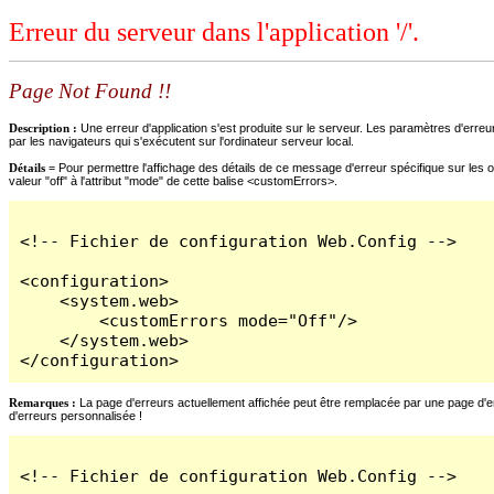
Erreur du serveur dans l'application '/'.
Page Not Found !!
Description :
Une erreur d'application s'est produite sur le serveur. Les paramètres d'erreur
par les navigateurs qui s'exécutent sur l'ordinateur serveur local.
Détails =
Pour permettre l'affichage des détails de ce message d'erreur spécifique sur les o
valeur "off" à l'attribut "mode" de cette balise <customErrors>.
<!-- Fichier de configuration Web.Config -->

<configuration>

    <system.web>

        <customErrors mode="Off"/>

    </system.web>

</configuration>
Remarques :
La page d'erreurs actuellement affichée peut être remplacée par une page d'erre
d'erreurs personnalisée !
<!-- Fichier de configuration Web.Config -->
