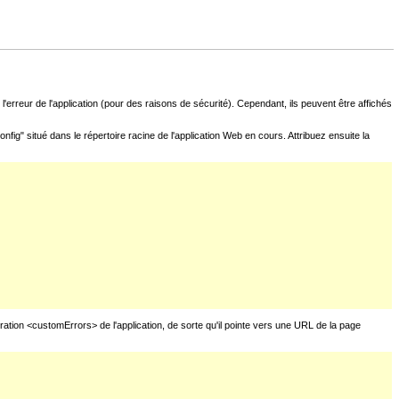
l'erreur de l'application (pour des raisons de sécurité). Cependant, ils peuvent être affichés
fig" situé dans le répertoire racine de l'application Web en cours. Attribuez ensuite la
uration <customErrors> de l'application, de sorte qu'il pointe vers une URL de la page