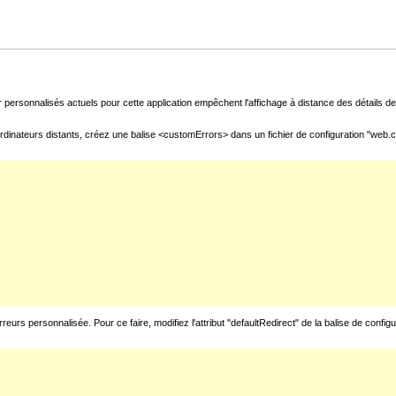
 personnalisés actuels pour cette application empêchent l'affichage à distance des détails de 
rdinateurs distants, créez une balise <customErrors> dans un fichier de configuration "web.con
urs personnalisée. Pour ce faire, modifiez l'attribut "defaultRedirect" de la balise de config