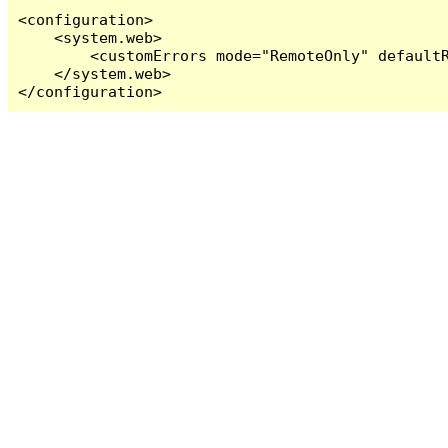
<configuration>

    <system.web>

        <customErrors mode="RemoteOnly" defaultR
    </system.web>

</configuration>