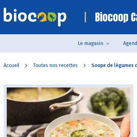
Biocoop C
Le magasin
Agen
Accueil
Toutes nos recettes
Soupe de légumes d