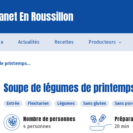
anet En Roussillon
da
Actualités
Recettes
Producteurs
e printemps...
Soupe de légumes de printemps 
Entrée
Flexitarien
Légumes
Sans gluten
Sans por
Nombre de personnes
Prépara
4 personnes
20 min