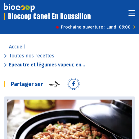
Biocoop Canet En Roussillon
Prochaine ouverture : Lundi 09:00
Accueil
Toutes nos recettes
Epeautre et légumes vapeur, en...
Partager sur