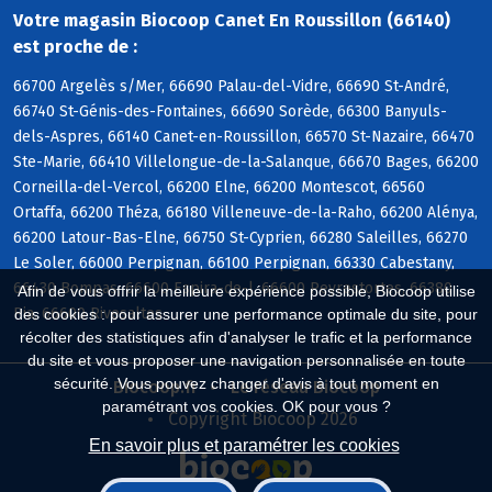
Votre magasin Biocoop Canet En Roussillon (66140)
est proche de :
66700 Argelès s/Mer, 66690 Palau-del-Vidre, 66690 St-André,
66740 St-Génis-des-Fontaines, 66690 Sorède, 66300 Banyuls-
dels-Aspres, 66140 Canet-en-Roussillon, 66570 St-Nazaire, 66470
Ste-Marie, 66410 Villelongue-de-la-Salanque, 66670 Bages, 66200
Corneilla-del-Vercol, 66200 Elne, 66200 Montescot, 66560
Ortaffa, 66200 Théza, 66180 Villeneuve-de-la-Raho, 66200 Alénya,
66200 Latour-Bas-Elne, 66750 St-Cyprien, 66280 Saleilles, 66270
Le Soler, 66000 Perpignan, 66100 Perpignan, 66330 Cabestany,
66430 Bompas, 66600 Espira-de-l, 66600 Peyrestortes, 66380
Afin de vous offrir la meilleure expérience possible, Biocoop utilise
Pia, 66600 Rivesaltes
des cookies : pour assurer une performance optimale du site, pour
récolter des statistiques afin d'analyser le trafic et la performance
du site et vous proposer une navigation personnalisée en toute
sécurité. Vous pouvez changer d'avis à tout moment en
Biocoop.fr
Le réseau Biocoop
paramétrant vos cookies. OK pour vous ?
Copyright Biocoop 2026
En savoir plus et paramétrer les cookies