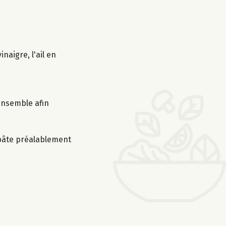
naigre, l'ail en
’ensemble afin
a pâte préalablement