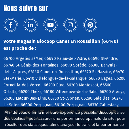
Nous suivre sur
Votre magasin Biocoop Canet En Roussillon (66140)
est proche de :
66700 Argelès s/Mer, 66690 Palau-del-Vidre, 66690 St-André,
66740 St-Génis-des-Fontaines, 66690 Sorède, 66300 Banyuls-
dels-Aspres, 66140 Canet-en-Roussillon, 66570 St-Nazaire, 66470
Ste-Marie, 66410 Villelongue-de-la-Salanque, 66670 Bages, 66200
Corneilla-del-Vercol, 66200 Elne, 66200 Montescot, 66560
Ortaffa, 66200 Théza, 66180 Villeneuve-de-la-Raho, 66200 Alénya,
66200 Latour-Bas-Elne, 66750 St-Cyprien, 66280 Saleilles, 66270
Le Soler, 66000 Perpignan, 66100 Perpignan, 66330 Cabestany,
66430 Bompas, 66600 Espira-de-l, 66600 Peyrestortes, 66380
Afin de vous offrir la meilleure expérience possible, Biocoop utilise
Pia, 66600 Rivesaltes
des cookies : pour assurer une performance optimale du site, pour
récolter des statistiques afin d'analyser le trafic et la performance