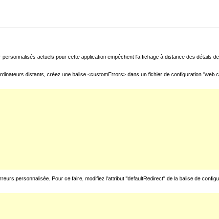
 personnalisés actuels pour cette application empêchent l'affichage à distance des détails de 
rdinateurs distants, créez une balise <customErrors> dans un fichier de configuration "web.con
urs personnalisée. Pour ce faire, modifiez l'attribut "defaultRedirect" de la balise de config