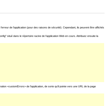
l'erreur de l'application (pour des raisons de sécurité). Cependant, ils peuvent être affichés
fig" situé dans le répertoire racine de l'application Web en cours. Attribuez ensuite la
uration <customErrors> de l'application, de sorte qu'il pointe vers une URL de la page