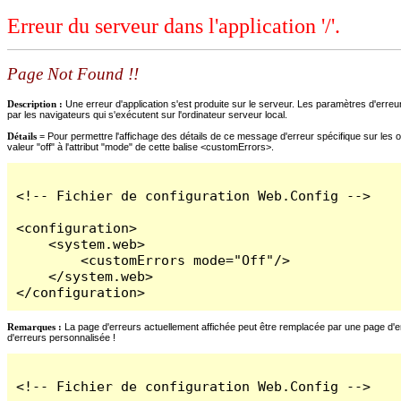
Erreur du serveur dans l'application '/'.
Page Not Found !!
Description :
Une erreur d'application s'est produite sur le serveur. Les paramètres d'erreur
par les navigateurs qui s'exécutent sur l'ordinateur serveur local.
Détails =
Pour permettre l'affichage des détails de ce message d'erreur spécifique sur les o
valeur "off" à l'attribut "mode" de cette balise <customErrors>.
<!-- Fichier de configuration Web.Config -->

<configuration>

    <system.web>

        <customErrors mode="Off"/>

    </system.web>

</configuration>
Remarques :
La page d'erreurs actuellement affichée peut être remplacée par une page d'erre
d'erreurs personnalisée !
<!-- Fichier de configuration Web.Config -->
