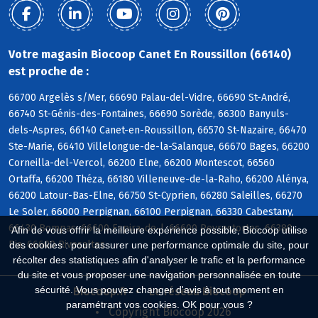
Votre magasin Biocoop Canet En Roussillon (66140)
est proche de :
66700 Argelès s/Mer, 66690 Palau-del-Vidre, 66690 St-André,
66740 St-Génis-des-Fontaines, 66690 Sorède, 66300 Banyuls-
dels-Aspres, 66140 Canet-en-Roussillon, 66570 St-Nazaire, 66470
Ste-Marie, 66410 Villelongue-de-la-Salanque, 66670 Bages, 66200
Corneilla-del-Vercol, 66200 Elne, 66200 Montescot, 66560
Ortaffa, 66200 Théza, 66180 Villeneuve-de-la-Raho, 66200 Alénya,
66200 Latour-Bas-Elne, 66750 St-Cyprien, 66280 Saleilles, 66270
Le Soler, 66000 Perpignan, 66100 Perpignan, 66330 Cabestany,
66430 Bompas, 66600 Espira-de-l, 66600 Peyrestortes, 66380
Afin de vous offrir la meilleure expérience possible, Biocoop utilise
Pia, 66600 Rivesaltes
des cookies : pour assurer une performance optimale du site, pour
récolter des statistiques afin d'analyser le trafic et la performance
du site et vous proposer une navigation personnalisée en toute
sécurité. Vous pouvez changer d'avis à tout moment en
Biocoop.fr
Le réseau Biocoop
paramétrant vos cookies. OK pour vous ?
Copyright Biocoop 2026