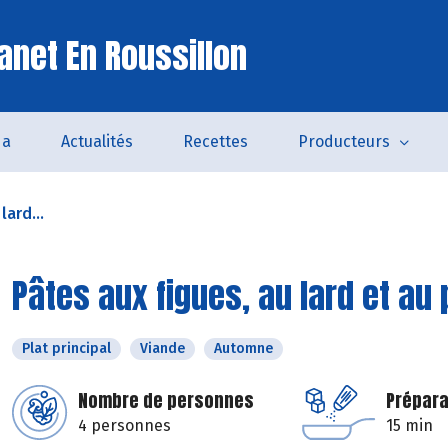
anet En Roussillon
da
Actualités
Recettes
Producteurs
lard...
Pâtes aux figues, au lard et a
Plat principal
Viande
Automne
Nombre de personnes
Prépara
4 personnes
15 min