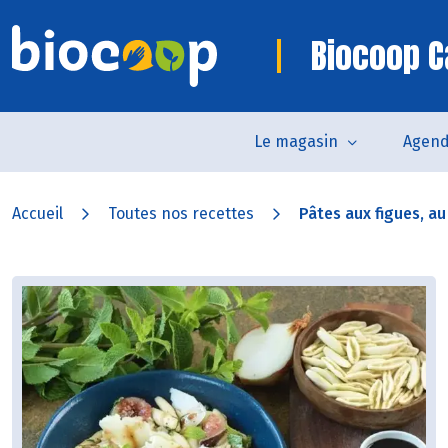
Biocoop C
Le magasin
Agen
Accueil
Toutes nos recettes
Pâtes aux figues, au 