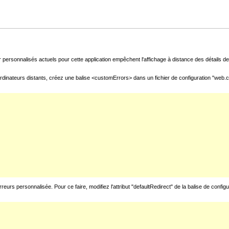
 personnalisés actuels pour cette application empêchent l'affichage à distance des détails de 
rdinateurs distants, créez une balise <customErrors> dans un fichier de configuration "web.con
urs personnalisée. Pour ce faire, modifiez l'attribut "defaultRedirect" de la balise de config