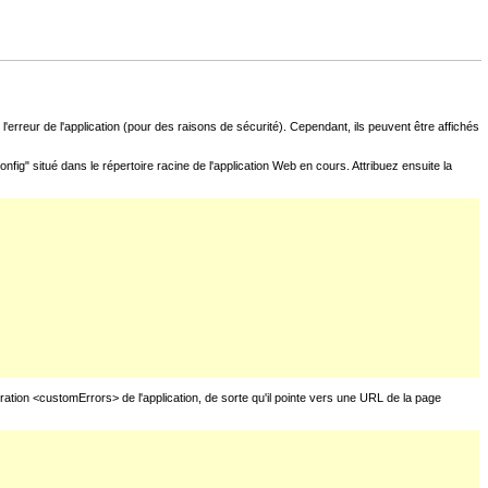
l'erreur de l'application (pour des raisons de sécurité). Cependant, ils peuvent être affichés
fig" situé dans le répertoire racine de l'application Web en cours. Attribuez ensuite la
uration <customErrors> de l'application, de sorte qu'il pointe vers une URL de la page