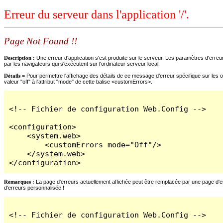
Erreur du serveur dans l'application '/'.
Page Not Found !!
Description :
Une erreur d'application s'est produite sur le serveur. Les paramètres d'erreur
par les navigateurs qui s'exécutent sur l'ordinateur serveur local.
Détails =
Pour permettre l'affichage des détails de ce message d'erreur spécifique sur les o
valeur "off" à l'attribut "mode" de cette balise <customErrors>.
<!-- Fichier de configuration Web.Config -->

<configuration>

    <system.web>

        <customErrors mode="Off"/>

    </system.web>

</configuration>
Remarques :
La page d'erreurs actuellement affichée peut être remplacée par une page d'erre
d'erreurs personnalisée !
<!-- Fichier de configuration Web.Config -->
