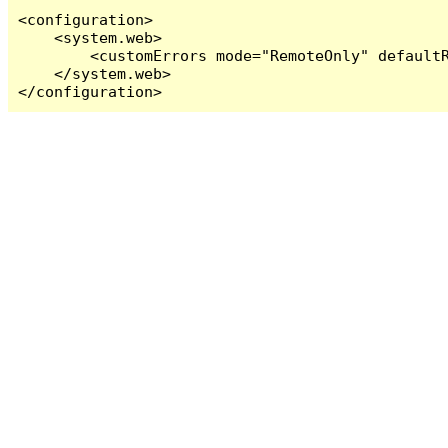
<configuration>

    <system.web>

        <customErrors mode="RemoteOnly" defaultR
    </system.web>

</configuration>