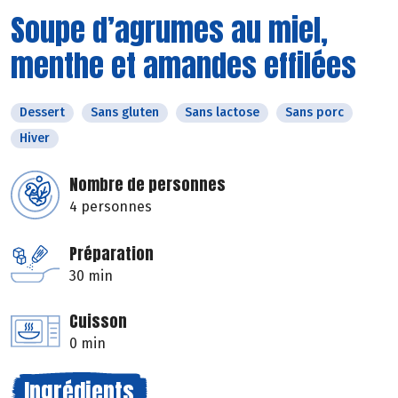
Soupe d’agrumes au miel,
menthe et amandes effilées
Dessert
Sans gluten
Sans lactose
Sans porc
Hiver
Nombre de personnes
4 personnes
Préparation
30 min
Cuisson
0 min
Ingrédients