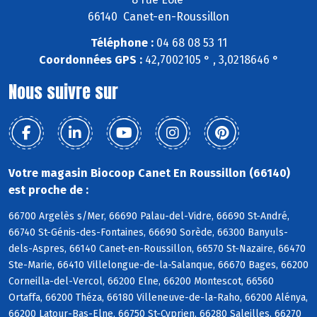
66140 Canet-en-Roussillon
Téléphone :
04 68 08 53 11
Coordonnées GPS :
42,7002105 ° , 3,0218646 °
Nous suivre sur
Votre magasin Biocoop Canet En Roussillon (66140)
est proche de :
66700 Argelès s/Mer, 66690 Palau-del-Vidre, 66690 St-André,
66740 St-Génis-des-Fontaines, 66690 Sorède, 66300 Banyuls-
dels-Aspres, 66140 Canet-en-Roussillon, 66570 St-Nazaire, 66470
Ste-Marie, 66410 Villelongue-de-la-Salanque, 66670 Bages, 66200
Corneilla-del-Vercol, 66200 Elne, 66200 Montescot, 66560
Ortaffa, 66200 Théza, 66180 Villeneuve-de-la-Raho, 66200 Alénya,
66200 Latour-Bas-Elne, 66750 St-Cyprien, 66280 Saleilles, 66270