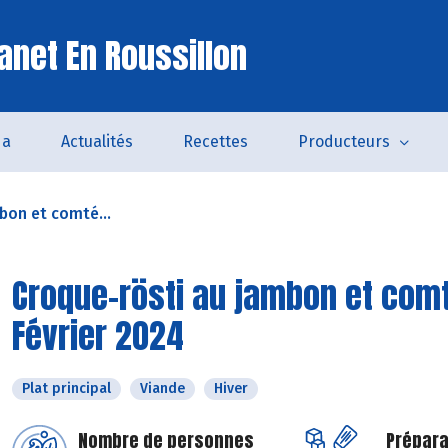
anet En Roussillon
da
Actualités
Recettes
Producteurs
bon et comté...
Croque-rösti au jambon et comt
Février 2024
Plat principal
Viande
Hiver
Nombre de personnes
Prépara