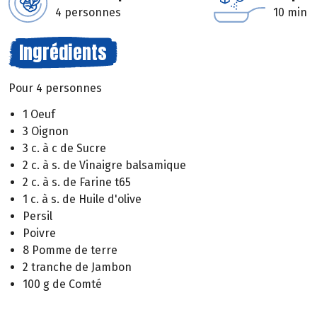
4 personnes
10 min
Ingrédients
Pour 4 personnes
1 Oeuf
3 Oignon
3 c. à c de Sucre
2 c. à s. de Vinaigre balsamique
2 c. à s. de Farine t65
1 c. à s. de Huile d'olive
Persil
Poivre
8 Pomme de terre
2 tranche de Jambon
100 g de Comté