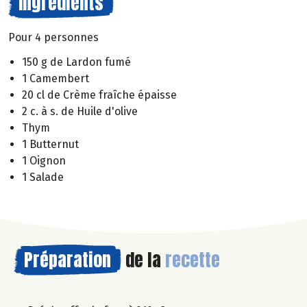
Ingrédients
Pour 4 personnes
150 g de Lardon fumé
1 Camembert
20 cl de Crème fraîche épaisse
2 c. à s. de Huile d'olive
Thym
1 Butternut
1 Oignon
1 Salade
Préparation
de la
recette