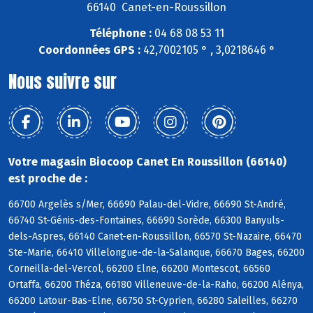
66140 Canet-en-Roussillon
Téléphone :
04 68 08 53 11
Coordonnées GPS :
42,7002105 ° , 3,0218646 °
Nous suivre sur
Votre magasin Biocoop Canet En Roussillon (66140)
est proche de :
66700 Argelès s/Mer, 66690 Palau-del-Vidre, 66690 St-André,
66740 St-Génis-des-Fontaines, 66690 Sorède, 66300 Banyuls-
dels-Aspres, 66140 Canet-en-Roussillon, 66570 St-Nazaire, 66470
Ste-Marie, 66410 Villelongue-de-la-Salanque, 66670 Bages, 66200
Corneilla-del-Vercol, 66200 Elne, 66200 Montescot, 66560
Ortaffa, 66200 Théza, 66180 Villeneuve-de-la-Raho, 66200 Alénya,
66200 Latour-Bas-Elne, 66750 St-Cyprien, 66280 Saleilles, 66270