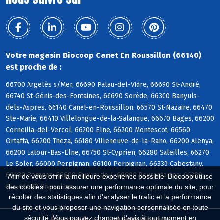
Votre magasin Biocoop Canet En Roussillon (66140)
est proche de :
66700 Argelès s/Mer, 66690 Palau-del-Vidre, 66690 St-André,
66740 St-Génis-des-Fontaines, 66690 Sorède, 66300 Banyuls-
dels-Aspres, 66140 Canet-en-Roussillon, 66570 St-Nazaire, 66470
Ste-Marie, 66410 Villelongue-de-la-Salanque, 66670 Bages, 66200
Corneilla-del-Vercol, 66200 Elne, 66200 Montescot, 66560
Ortaffa, 66200 Théza, 66180 Villeneuve-de-la-Raho, 66200 Alénya,
66200 Latour-Bas-Elne, 66750 St-Cyprien, 66280 Saleilles, 66270
Le Soler, 66000 Perpignan, 66100 Perpignan, 66330 Cabestany,
66430 Bompas, 66600 Espira-de-l, 66600 Peyrestortes, 66380
Afin de vous offrir la meilleure expérience possible, Biocoop utilise
Pia, 66600 Rivesaltes
des cookies : pour assurer une performance optimale du site, pour
récolter des statistiques afin d'analyser le trafic et la performance
du site et vous proposer une navigation personnalisée en toute
sécurité. Vous pouvez changer d'avis à tout moment en
Biocoop.fr
Le réseau Biocoop