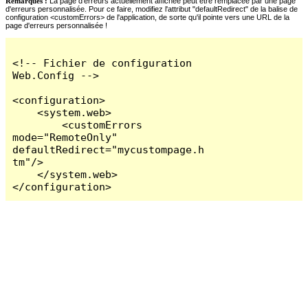
Remarques :
La page d'erreurs actuellement affichée peut être remplacée par une page
d'erreurs personnalisée. Pour ce faire, modifiez l'attribut "defaultRedirect" de la balise de
configuration <customErrors> de l'application, de sorte qu'il pointe vers une URL de la
page d'erreurs personnalisée !
<!-- Fichier de configuration 
Web.Config -->

<configuration>

    <system.web>

        <customErrors 
mode="RemoteOnly" 
defaultRedirect="mycustompage.h
tm"/>

    </system.web>

</configuration>