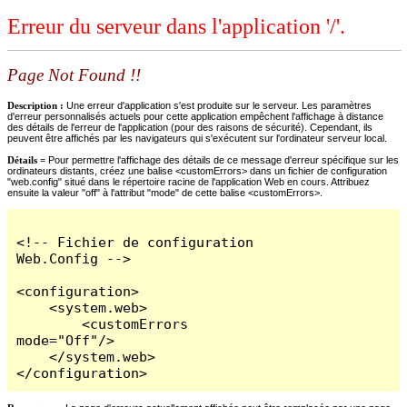
Erreur du serveur dans l'application '/'.
Page Not Found !!
Description :
Une erreur d'application s'est produite sur le serveur. Les paramètres
d'erreur personnalisés actuels pour cette application empêchent l'affichage à distance
des détails de l'erreur de l'application (pour des raisons de sécurité). Cependant, ils
peuvent être affichés par les navigateurs qui s'exécutent sur l'ordinateur serveur local.
Détails =
Pour permettre l'affichage des détails de ce message d'erreur spécifique sur les
ordinateurs distants, créez une balise <customErrors> dans un fichier de configuration
"web.config" situé dans le répertoire racine de l'application Web en cours. Attribuez
ensuite la valeur "off" à l'attribut "mode" de cette balise <customErrors>.
<!-- Fichier de configuration 
Web.Config -->

<configuration>

    <system.web>

        <customErrors 
mode="Off"/>

    </system.web>

</configuration>