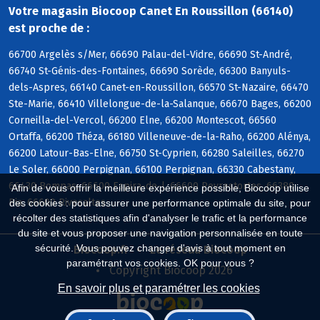
Votre magasin Biocoop Canet En Roussillon (66140)
est proche de :
66700 Argelès s/Mer, 66690 Palau-del-Vidre, 66690 St-André,
66740 St-Génis-des-Fontaines, 66690 Sorède, 66300 Banyuls-
dels-Aspres, 66140 Canet-en-Roussillon, 66570 St-Nazaire, 66470
Ste-Marie, 66410 Villelongue-de-la-Salanque, 66670 Bages, 66200
Corneilla-del-Vercol, 66200 Elne, 66200 Montescot, 66560
Ortaffa, 66200 Théza, 66180 Villeneuve-de-la-Raho, 66200 Alénya,
66200 Latour-Bas-Elne, 66750 St-Cyprien, 66280 Saleilles, 66270
Le Soler, 66000 Perpignan, 66100 Perpignan, 66330 Cabestany,
66430 Bompas, 66600 Espira-de-l, 66600 Peyrestortes, 66380
Afin de vous offrir la meilleure expérience possible, Biocoop utilise
Pia, 66600 Rivesaltes
des cookies : pour assurer une performance optimale du site, pour
récolter des statistiques afin d'analyser le trafic et la performance
du site et vous proposer une navigation personnalisée en toute
sécurité. Vous pouvez changer d'avis à tout moment en
Biocoop.fr
Le réseau Biocoop
paramétrant vos cookies. OK pour vous ?
Copyright Biocoop 2026
En savoir plus et paramétrer les cookies