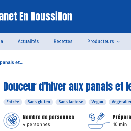
anet En Roussillon
da
Actualités
Recettes
Producteurs
panais et...
Douceur d'hiver aux panais et le
Entrée
Sans gluten
Sans lactose
Vegan
Végétalie
Nombre de personnes
Prépara
4 personnes
10 min