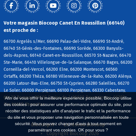
Votre magasin Biocoop Canet En Roussillon (66140)
est proche de :
66700 Argelès s/Mer, 66690 Palau-del-Vidre, 66690 St-André,
66740 St-Génis-des-Fontaines, 66690 Sorède, 66300 Banyuls-
dels-Aspres, 66140 Canet-en-Roussillon, 66570 St-Nazaire, 66470
Ste-Marie, 66410 Villelongue-de-la-Salanque, 66670 Bages, 66200
Corneilla-del-Vercol, 66200 Elne, 66200 Montescot, 66560
Ortaffa, 66200 Théza, 66180 Villeneuve-de-la-Raho, 66200 Alénya,
66200 Latour-Bas-Elne, 66750 St-Cyprien, 66280 Saleilles, 66270
Le Soler, 66000 Perpignan, 66100 Perpignan, 66330 Cabestany,
66430 Bompas, 66600 Espira-de-l, 66600 Peyrestortes, 66380
Afin de vous offrir la meilleure expérience possible, Biocoop utilise
Pia, 66600 Rivesaltes
des cookies : pour assurer une performance optimale du site, pour
récolter des statistiques afin d'analyser le trafic et la performance
du site et vous proposer une navigation personnalisée en toute
sécurité. Vous pouvez changer d'avis à tout moment en
Biocoop.fr
Le réseau Biocoop
paramétrant vos cookies. OK pour vous ?
Copyright Biocoop 2026