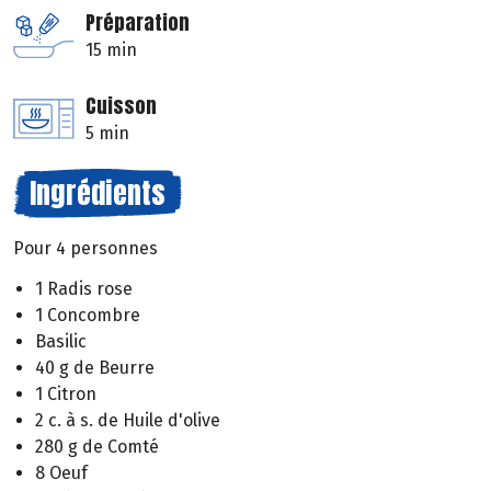
Préparation
15 min
Cuisson
5 min
Ingrédients
Pour 4 personnes
1 Radis rose
1 Concombre
Basilic
40 g de Beurre
1 Citron
2 c. à s. de Huile d'olive
280 g de Comté
8 Oeuf