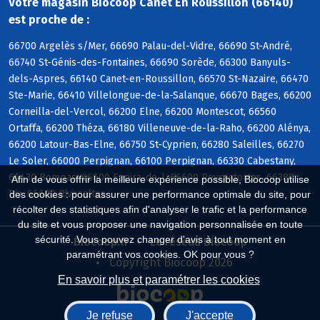
Votre magasin Biocoop Canet En Roussillon (66140)
est proche de :
66700 Argelès s/Mer, 66690 Palau-del-Vidre, 66690 St-André,
66740 St-Génis-des-Fontaines, 66690 Sorède, 66300 Banyuls-
dels-Aspres, 66140 Canet-en-Roussillon, 66570 St-Nazaire, 66470
Ste-Marie, 66410 Villelongue-de-la-Salanque, 66670 Bages, 66200
Corneilla-del-Vercol, 66200 Elne, 66200 Montescot, 66560
Ortaffa, 66200 Théza, 66180 Villeneuve-de-la-Raho, 66200 Alénya,
66200 Latour-Bas-Elne, 66750 St-Cyprien, 66280 Saleilles, 66270
Le Soler, 66000 Perpignan, 66100 Perpignan, 66330 Cabestany,
66430 Bompas, 66600 Espira-de-l, 66600 Peyrestortes, 66380
Afin de vous offrir la meilleure expérience possible, Biocoop utilise
Pia, 66600 Rivesaltes
des cookies : pour assurer une performance optimale du site, pour
récolter des statistiques afin d'analyser le trafic et la performance
du site et vous proposer une navigation personnalisée en toute
sécurité. Vous pouvez changer d'avis à tout moment en
Biocoop.fr
Le réseau Biocoop
paramétrant vos cookies. OK pour vous ?
Copyright Biocoop 2026
En savoir plus et paramétrer les cookies
Je refuse
J'accepte