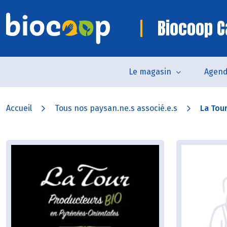
Biocoop C
Le magasin
Agen
Accueil
Tous nos paysan.ne.s associé.e.s
La Tou