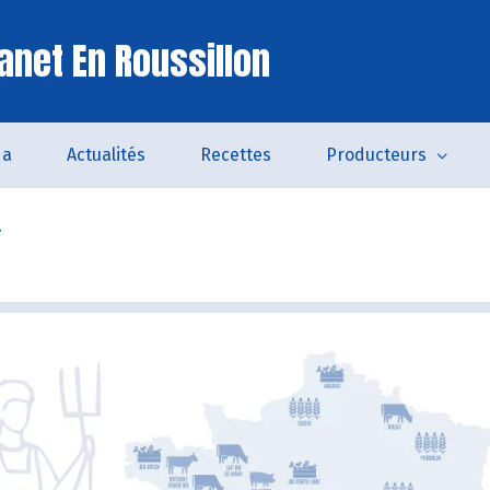
anet En Roussillon
da
Actualités
Recettes
Producteurs
r